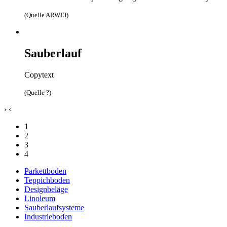
(Quelle ARWEI)
Sauberlauf
Copytext
(Quelle ?)
›
‹
1
2
3
4
Parkettboden
Teppichboden
Designbeläge
Linoleum
Sauberlaufsysteme
Industrieboden