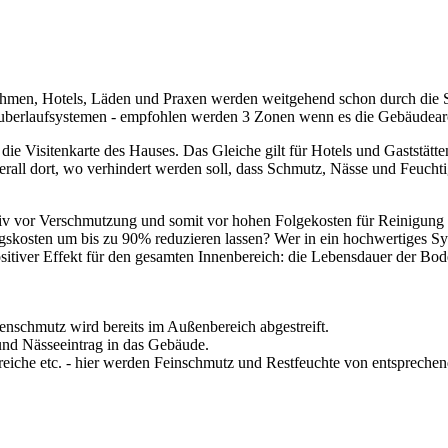
hmen, Hotels, Läden und Praxen werden weitgehend schon durch die S
uberlaufsystemen - empfohlen werden 3 Zonen wenn es die Gebäudearchi
die Visitenkarte des Hauses. Das Gleiche gilt für Hotels und Gaststätt
all dort, wo verhindert werden soll, dass Schmutz, Nässe und Feuchtig
iv vor Verschmutzung und somit vor hohen Folgekosten für Reinigung u
osten um bis zu 90% reduzieren lassen? Wer in ein hochwertiges System 
sitiver Effekt für den gesamten Innenbereich: die Lebensdauer der Bo
senschmutz wird bereits im Außenbereich abgestreift.
und Nässeeintrag in das Gebäude.
reiche etc. - hier werden Feinschmutz und Restfeuchte von entsprec